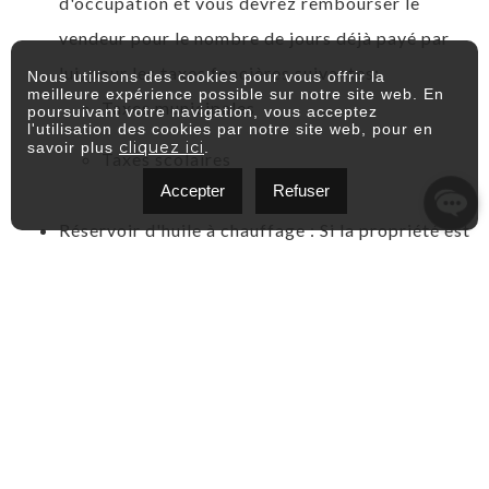
d'occupation et vous devrez rembourser le
vendeur pour le nombre de jours déjà payé par
lui, pour les taxes foncières suivantes:
Nous utilisons des cookies pour vous offrir la
meilleure expérience possible sur notre site web. En
Taxes municipales
poursuivant votre navigation, vous acceptez
l'utilisation des cookies par notre site web, pour en
cliquez ici
savoir plus
.
Taxes scolaires
Accepter
Refuser
Réservoir d'huile à chauffage : Si la propriété est
munie d'un chauffage à l'huile, le vendeur doit
faire remplir le réservoir le jour même de l'acte
de vente et apporter chez le notaire la facture
que l'acheteur devra lui rembourser en entier.
Compteurs d'électricité (Hydro-Québec) et de
gaz (Gaz Métropolitain): L'acheteur et le