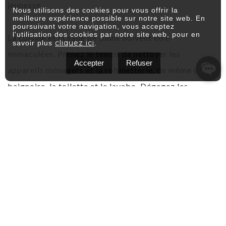
jeunesse.
Nous utilisons des cookies pour vous offrir la
meilleure expérience possible sur notre site web. En
poursuivant votre navigation, vous acceptez
l'utilisation des cookies par notre site web, pour en
La cuisine et la salle de bains doivent être
cliquez ici
savoir plus
.
immaculées. Prenez le temps de nettoyer les
Accepter
Refuser
appareils ménagers et la robinetterie, de même que la
baignoire, la toilette et le lavabo. Dégagez les
comptoirs et ne laissez pas de vaisselle dans le
lavabo ou de serviettes sur le bord de la baignoire.
Laissez entrevoir à l’acheteur toutes les possibilités
de rangement.
Partout dans la maison, réparez les robinets qui
coulent, les poignées défectueuses, les tiroirs ou
portes d’armoires qui ferment mal, etc. Remplacez les