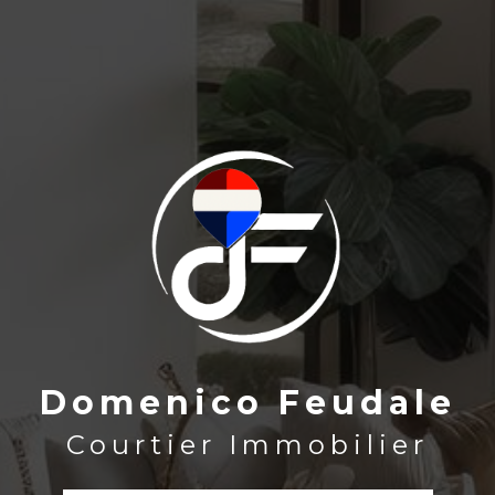
Domenico Feudale
Domenico Feudale
Courtier Immobilier
Courtier Immobilier