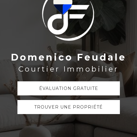
Domenico Feudale
Domenico Feudale
Courtier Immobilier
Courtier Immobilier
ÉVALUATION GRATUITE
ÉVALUATION GRATUITE
TROUVER UNE PROPRIÉTÉ
TROUVER UNE PROPRIÉTÉ