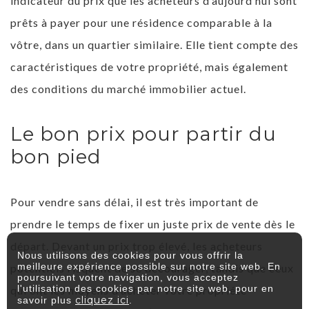
indicateur du prix que les acheteurs d’aujourd’hui sont
prêts à payer pour une résidence comparable à la
vôtre, dans un quartier similaire. Elle tient compte des
caractéristiques de votre propriété, mais également
des conditions du marché immobilier actuel.
Le bon prix pour partir du
bon pied
Pour vendre sans délai, il est très important de
prendre le temps de fixer un juste prix de vente dès le
départ. Devant un prix trop élevé, les acheteurs
Nous utilisons des cookies pour vous offrir la
meilleure expérience possible sur notre site web. En
potentiels risquent de se décourager, tandis que ceux
poursuivant votre navigation, vous acceptez
l'utilisation des cookies par notre site web, pour en
qui ont les moyens d’acheter votre propriété
cliquez ici
savoir plus
.