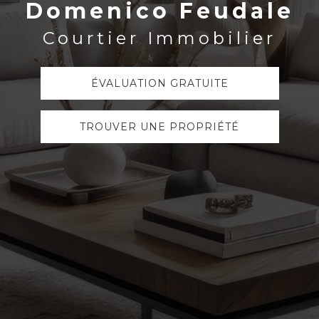
Domenico Feudale
Domenico Feudale
Courtier Immobilier
Courtier Immobilier
ÉVALUATION GRATUITE
ÉVALUATION GRATUITE
TROUVER UNE PROPRIÉTÉ
TROUVER UNE PROPRIÉTÉ