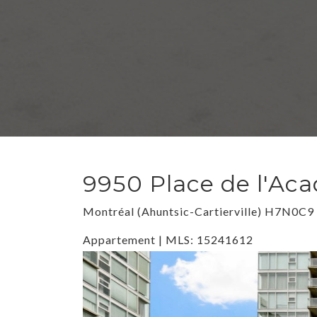
9950 Place de l'Aca
Montréal (Ahuntsic-Cartierville) H7N0C9
Appartement | MLS: 15241612